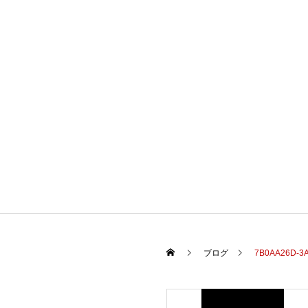
ブログ
7B0AA26D-3A